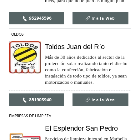
bicis, para que no te pierdas ningún plan.
952945596
Ir a la
Web
TOLDOS
Toldos Juan del Río
Más de 30 años dedicados al sector de la
protección solar realizando tanto el diseño
como la confección, fabricación e
instalación de todo tipo de toldos, ya sean
motorizados o manuales.
851903940
Ir a la
Web
EMPRESAS DE LIMPIEZA
El Esplendor San Pedro
Servicios de limpieza integral en Marbella,