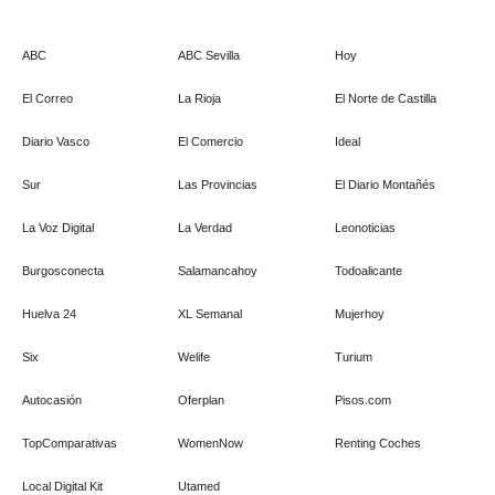
ABC
ABC Sevilla
Hoy
El Correo
La Rioja
El Norte de Castilla
Diario Vasco
El Comercio
Ideal
Sur
Las Provincias
El Diario Montañés
La Voz Digital
La Verdad
Leonoticias
Burgosconecta
Salamancahoy
Todoalicante
Huelva 24
XL Semanal
Mujerhoy
Six
Welife
Turium
Autocasión
Oferplan
Pisos.com
TopComparativas
WomenNow
Renting Coches
Local Digital Kit
Utamed