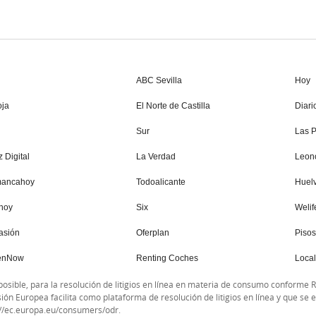
ABC Sevilla
Hoy
oja
El Norte de Castilla
Diari
Sur
Las P
 Digital
La Verdad
Leono
mancahoy
Todoalicante
Huel
hoy
Six
Welif
asión
Oferplan
Piso
enNow
Renting Coches
Local 
 posible, para la resolución de litigios en línea en materia de consumo conforme 
ión Europea facilita como plataforma de resolución de litigios en línea y que se 
://ec.europa.eu/consumers/odr
.