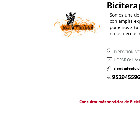
Bicitera
Somos una tien
con amplia exp
ponemos a tu d
no te pierdas 
DIRECCIÓN:
VE
HORARIO:
L-V:
tiendadebicic
95294559
Consultar más servicios de Bicic