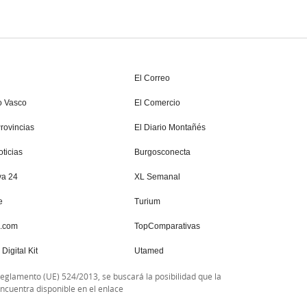
El Correo
o Vasco
El Comercio
rovincias
El Diario Montañés
ticias
Burgosconecta
va 24
XL Semanal
e
Turium
s.com
TopComparativas
Digital Kit
Utamed
Reglamento (UE) 524/2013, se buscará la posibilidad que la
encuentra disponible en el enlace