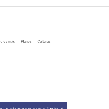
ud es más
Planes
Culturas
e gustaría aparecer en este directorio?