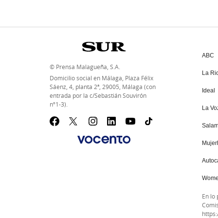
ABC
© Prensa Malagueña, S.A.
La Ri
Domicilio social en Málaga, Plaza Félix
Sáenz, 4, planta 2ª, 29005, Málaga (con
Ideal
entrada por la c/Sebastián Souvirón
nº1-3).
La Voz
Sala
Mujer
Autoc
Wom
En lo
Comis
https