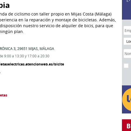
pia
da de ciclismo con taller propio en Mijas Costa (Málaga)
eriencia en la reparación y montaje de bicicletas. Además,
isposición nuestro servicio de alquiler de bicis, para que
ningún plan.
Lo
RÓNICA 3,
29651
MIJAS
,
MÁLAGA
 de 9:00 a 13:30 y 17:00 a 20:30
letaselectricas.atencionweb.es/bicite
6
letas
B