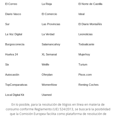
El Correo
La Rioja
El Norte de Castilla
Diario Vasco
El Comercio
Ideal
Sur
Las Provincias
El Diario Montañés
La Voz Digital
La Verdad
Leonoticias
Burgosconecta
Salamancahoy
Todoalicante
Huelva 24
XL Semanal
Mujerhoy
Six
Welife
Turium
Autocasión
Oferplan
Pisos.com
TopComparativas
WomenNow
Renting Coches
Local Digital Kit
Utamed
En lo posible, para la resolución de litigios en línea en materia de
consumo conforme Reglamento (UE) 524/2013, se buscará la posibilidad
que la Comisión Europea facilita como plataforma de resolución de