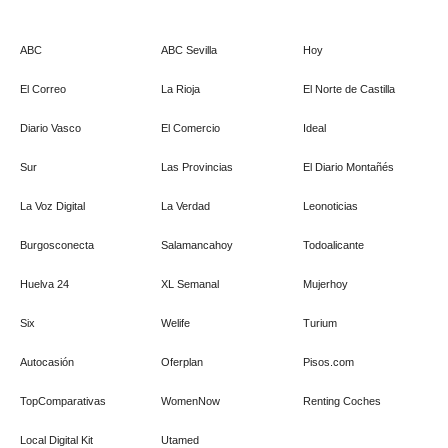
ABC
ABC Sevilla
Hoy
El Correo
La Rioja
El Norte de Castilla
Diario Vasco
El Comercio
Ideal
Sur
Las Provincias
El Diario Montañés
La Voz Digital
La Verdad
Leonoticias
Burgosconecta
Salamancahoy
Todoalicante
Huelva 24
XL Semanal
Mujerhoy
Six
Welife
Turium
Autocasión
Oferplan
Pisos.com
TopComparativas
WomenNow
Renting Coches
Local Digital Kit
Utamed